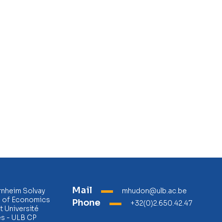
Mail
rnheim Solvay
mhudon@ulb.ac.be
l of Economics
Phone
+32(0)2.650.42.47
 Université
es - ULB CP