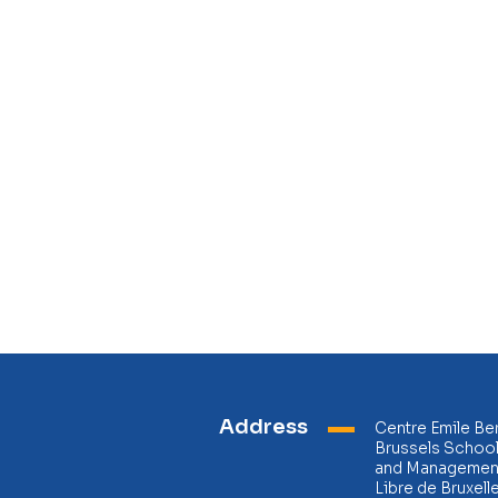
Address
Centre Emile Be
Brussels Schoo
and Management
Libre de Bruxell