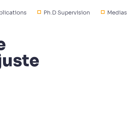
blications
Ph.D Supervision
Medias
e
juste