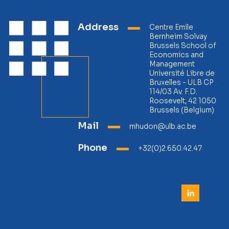
Address
Centre Emile
Bernheim Solvay
Brussels School of
Economics and
Management
Université Libre de
Bruxelles - ULB CP
114/03 Av. F.D.
Roosevelt, 42 1050
Brussels (Belgium)
Mail
mhudon@ulb.ac.be
Phone
+32(0)2.650.42.47